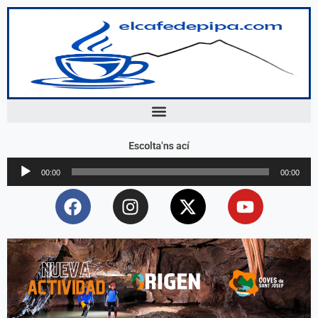
Escolta'ns ací
Reproductor
00:00
00:00
d'àudio