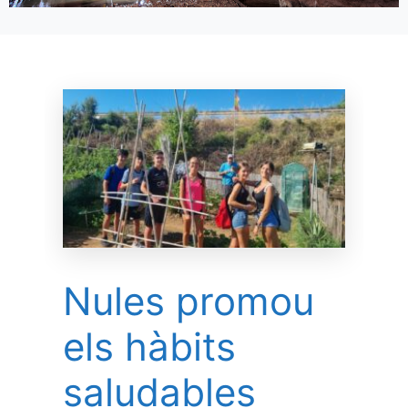
Nules promou
els hàbits
saludables