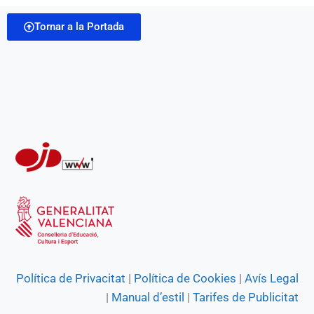
i
o
A
r
n
Tornar a la Portada
l
o
p
a
g
k
p
m
e
r
Política de Privacitat
|
Política de Cookies
|
Avís Legal
|
Manual d’estil
|
Tarifes de Publicitat