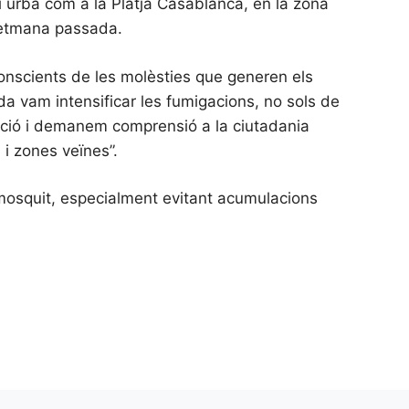
i urbà com a la Platja Casablanca, en la zona
 setmana passada.
conscients de les molèsties que generen els
a vam intensificar les fumigacions, no sols de
ació i demanem comprensió a la ciutadania
 i zones veïnes”.
l mosquit, especialment evitant acumulacions