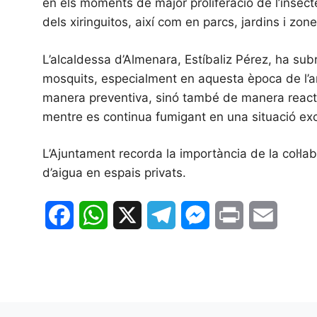
en els moments de major proliferació de l’insect
dels xiringuitos, així com en parcs, jardins i z
L’alcaldessa d’Almenara, Estíbaliz Pérez, ha sub
mosquits, especialment en aquesta època de l’an
manera preventiva, sinó també de manera reacti
mentre es continua fumigant en una situació excep
L’Ajuntament recorda la importància de la col·la
d’aigua en espais privats.
F
W
X
T
M
P
E
a
h
e
e
r
m
c
a
l
s
i
a
e
t
e
s
n
i