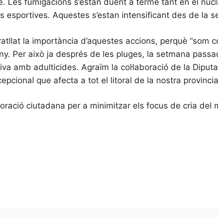
e. Les fumigacions s’estan duent a terme tant en el nucl
ones esportives. Aquestes s’estan intensificant des de la
ratllat la importància d’aquestes accions, perquè “som 
y. Per això ja després de les pluges, la setmana passad
va amb adulticides. Agraïm la col·laboració de la Diput
cional que afecta a tot el litoral de la nostra provincia
boració ciutadana per a minimitzar els focus de cria de