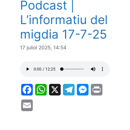
Podcast |
L’informatiu del
migdia 17-7-25
17 juliol 2025, 14:54
F
W
X
T
M
P
a
h
e
e
r
E
c
a
l
s
i
m
e
t
e
s
n
a