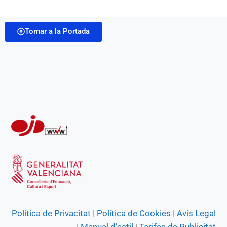
b
s
g
e
t
i
o
A
r
n
Tornar a la Portada
l
o
p
a
g
k
p
m
e
r
Política de Privacitat
|
Política de Cookies
|
Avís Legal
|
Manual d’estil
|
Tarifes de Publicitat