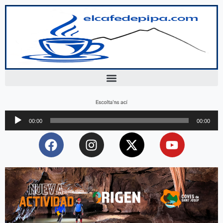
Escolta'ns ací
Reproductor
00:00
00:00
d'àudio