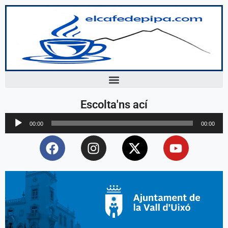
Escolta'ns ací
Reproductor
00:00
00:00
d'àudio