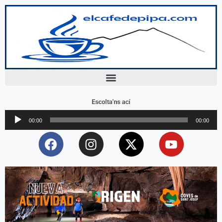
Escolta'ns ací
Reproductor
00:00
00:00
d'àudio