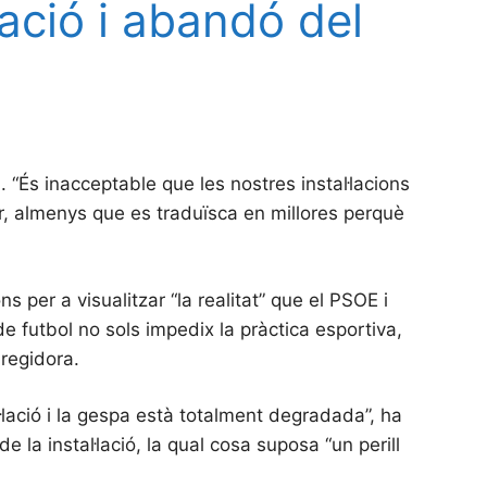
ració i abandó del
 “És inacceptable que les nostres instal·lacions
r, almenys que es traduïsca en millores perquè
s per a visualitzar “la realitat” que el PSOE i
e futbol no sols impedix la pràctica esportiva,
 regidora.
·lació i la gespa està totalment degradada”, ha
la instal·lació, la qual cosa suposa “un perill