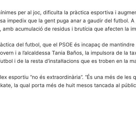
imes per al joc, dificulta la pràctica esportiva i augmen
a impedix que la gent puga anar a gaudir del futbol. A ai
, amb acumulació de residus i brutícia que afecten la im
pràctica del futbol, que el PSOE és incapaç de mantindre i
overn i a l’alcaldessa Tania Baños, la impulsora de la ta
bol i de la resta d’instal·lacions que es troben en la ma
ex esportiu “no és extraordinària”. “És una més de les q
kate, la qual porta més de huit mesos tancada al públic”