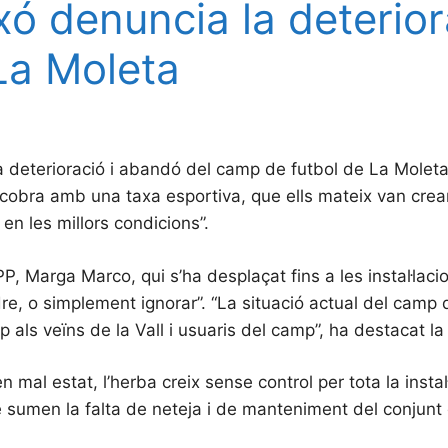
ixó denuncia la deterio
La Moleta
la deterioració i abandó del camp de futbol de La Moleta.
s cobra amb una taxa esportiva, que ells mateix van crea
en les millors condicions”.
, Marga Marco, qui s’ha desplaçat fins a les instal·lacion
re, o simplement ignorar”. “La situació actual del camp d
 als veïns de la Vall i usuaris del camp”, ha destacat la
mal estat, l’herba creix sense control per tota la instal
sumen la falta de neteja i de manteniment del conjunt de 