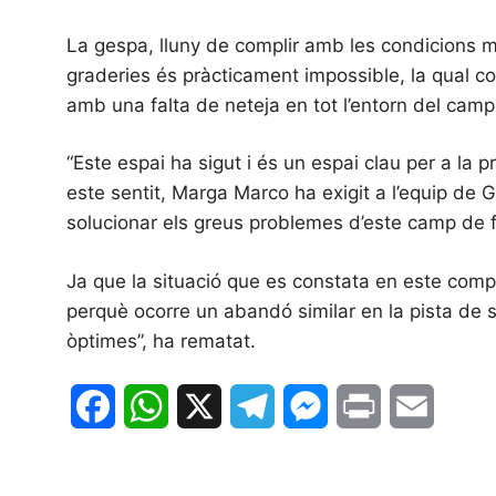
La gespa, lluny de complir amb les condicions mín
graderies és pràcticament impossible, la qual cos
amb una falta de neteja en tot l’entorn del camp
“Este espai ha sigut i és un espai clau per a la 
este sentit, Marga Marco ha exigit a l’equip de G
solucionar els greus problemes d’este camp de fut
Ja que la situació que es constata en este compl
perquè ocorre un abandó similar en la pista de s
òptimes”, ha rematat.
F
W
X
T
M
P
E
a
h
e
e
r
m
c
a
l
s
i
a