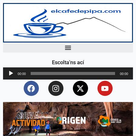
Escolta'ns ací
Reproductor
00:00
00:00
d'àudio