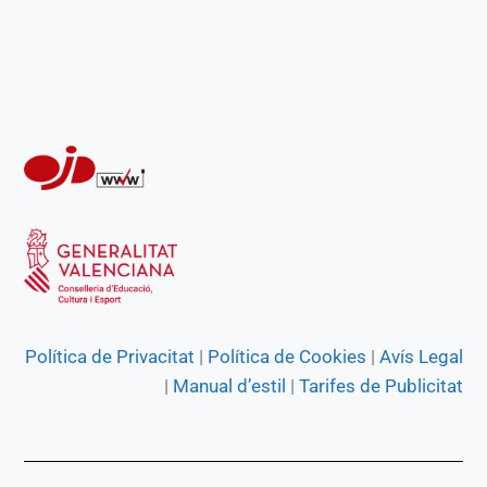
o
p
a
g
k
p
m
e
r
Política de Privacitat
|
Política de Cookies
|
Avís Legal
|
Manual d’estil
|
Tarifes de Publicitat