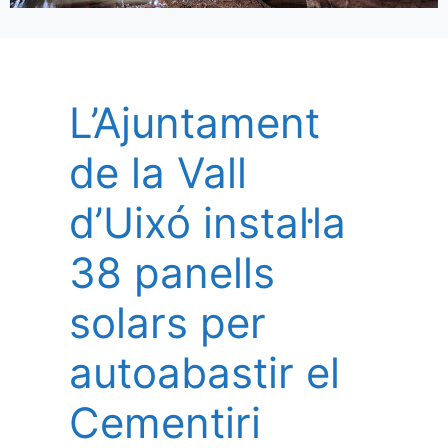
L’Ajuntament
de la Vall
d’Uixó instal·la
38 panells
solars per
autoabastir el
Cementiri