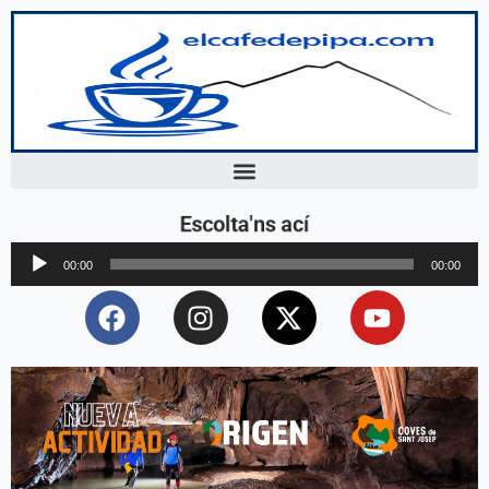
Escolta'ns ací
Reproductor
00:00
00:00
d'àudio