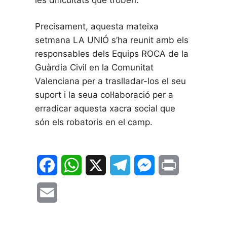
Precisament, aquesta mateixa
setmana LA UNIÓ s’ha reunit amb els
responsables dels Equips ROCA de la
Guàrdia Civil en la Comunitat
Valenciana per a traslladar-los el seu
suport i la seua col·laboració per a
erradicar aquesta xacra social que
són els robatoris en el camp.
F
W
X
T
M
P
a
h
e
e
r
E
c
a
l
s
i
m
e
t
e
s
n