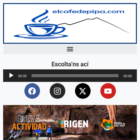
Escolta'ns ací
Reproductor
00:00
00:00
d'àudio