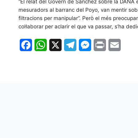
“El relat del Govern de Sánchez sobre la DANA 
mesuradors al barranc del Poyo, van mentir sobre
filtracions per manipular”. Però el més preocupan
col·laborar per aclarir el que va passar, s’ha dedic
F
W
X
T
M
P
E
a
h
e
e
r
m
c
a
l
s
i
a
e
t
e
s
n
i
b
s
g
e
t
l
o
A
r
n
o
p
a
g
k
p
m
e