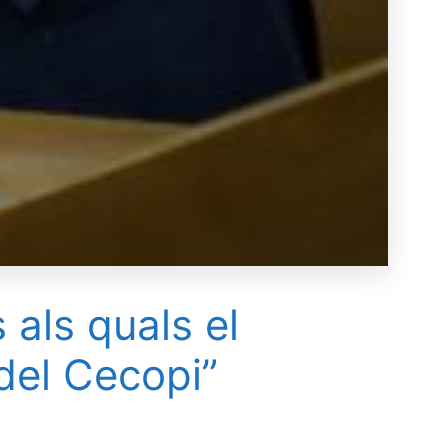
 als quals el
del Cecopi”