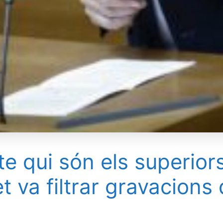
e qui són els superiors
 va filtrar gravacions 