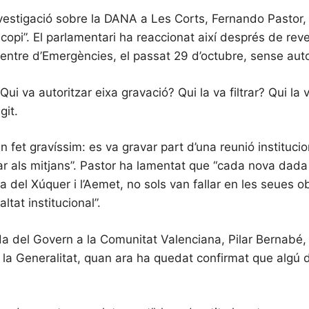
vestigació sobre la DANA a Les Corts, Fernando Pastor, s
copi”. El parlamentari ha reaccionat així després de reve
entre d’Emergències, el passat 29 d’octubre, sense autorit
Qui va autoritzar eixa gravació? Qui la va filtrar? Qui la
git.
 fet gravíssim: es va gravar part d’una reunió instituc
trar als mitjans”. Pastor ha lamentat que “cada nova da
 del Xúquer i l’Aemet, no sols van fallar en les seues o
tat institucional”.
a del Govern a la Comunitat Valenciana, Pilar Bernabé
 la Generalitat, quan ara ha quedat confirmat que algú 