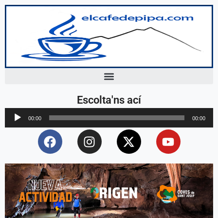
Escolta'ns ací
Reproductor
00:00
00:00
d'àudio