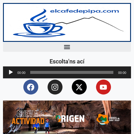
Escolta'ns ací
Reproductor
00:00
00:00
d'àudio