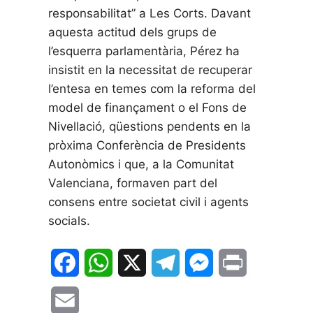
responsabilitat” a Les Corts. Davant
aquesta actitud dels grups de
l’esquerra parlamentària, Pérez ha
insistit en la necessitat de recuperar
l’entesa en temes com la reforma del
model de finançament o el Fons de
Nivellació, qüestions pendents en la
pròxima Conferència de Presidents
Autonòmics i que, a la Comunitat
Valenciana, formaven part del
consens entre societat civil i agents
socials.
F
W
X
T
M
P
a
h
e
e
r
E