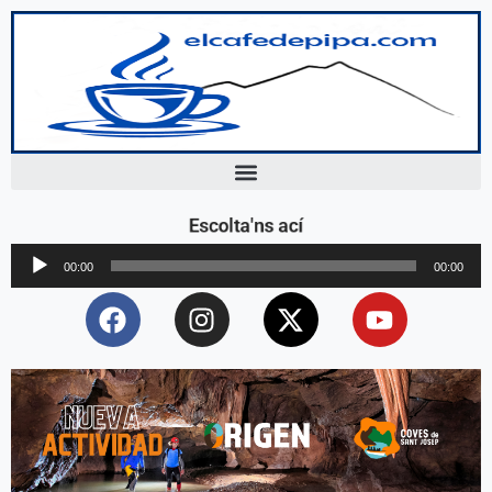
Escolta'ns ací
Reproductor
00:00
00:00
d'àudio