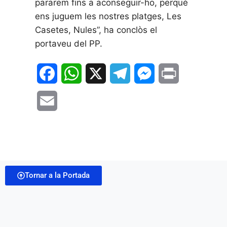
pararem fins a aconseguir-ho, perquè
ens juguem les nostres platges, Les
Casetes, Nules”, ha conclòs el
portaveu del PP.
F
W
X
T
M
P
a
h
e
e
r
E
c
a
l
s
i
m
e
t
e
s
n
a
b
s
g
e
t
i
o
A
r
n
Tornar a la Portada
l
o
p
a
g
k
p
m
e