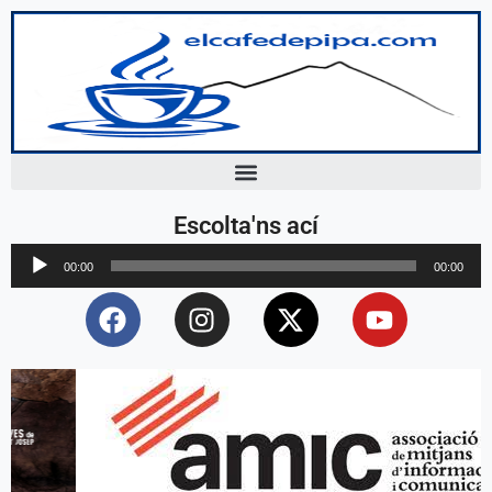
Escolta'ns ací
Reproductor
00:00
00:00
d'àudio