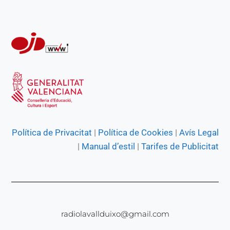
r
Política de Privacitat
|
Política de Cookies
|
Avís Legal
|
Manual d’estil
|
Tarifes de Publicitat
radiolavallduixo@gmail.com