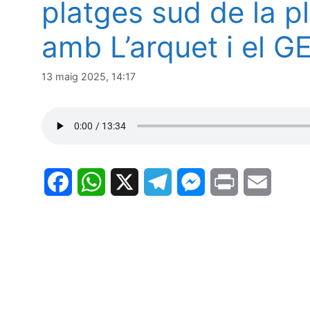
platges sud de la p
amb L’arquet i el GE
13 maig 2025, 14:17
F
W
X
T
M
P
E
a
h
e
e
r
m
c
a
l
s
i
a
e
t
e
s
n
i
b
s
g
e
t
l