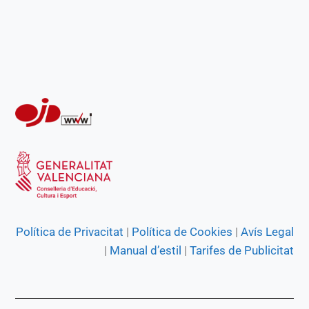
o
p
a
g
k
p
m
e
r
Política de Privacitat
|
Política de Cookies
|
Avís Legal
|
Manual d’estil
|
Tarifes de Publicitat