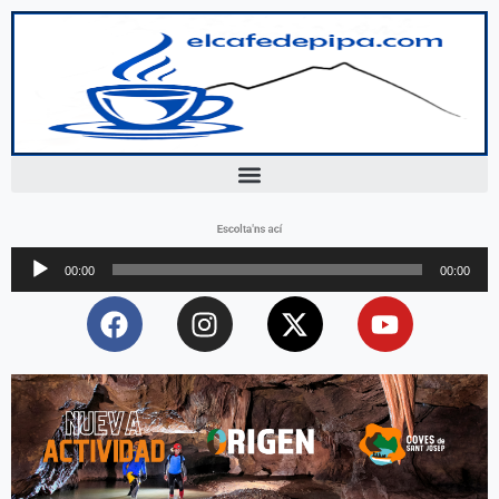
Escolta'ns ací
Reproductor
00:00
00:00
d'àudio