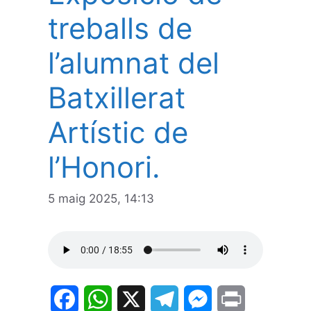
treballs de
l’alumnat del
Batxillerat
Artístic de
l’Honori.
5 maig 2025, 14:13
F
W
X
T
M
P