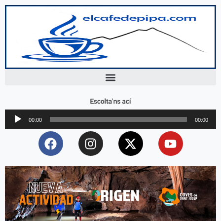
Escolta'ns ací
Reproductor
00:00
00:00
d'àudio