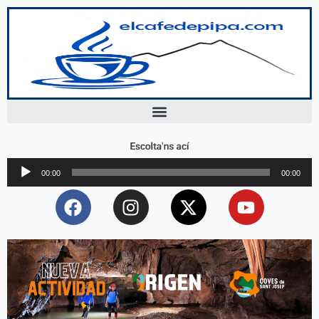
Escolta'ns ací
Reproductor
00:00
00:00
d'àudio