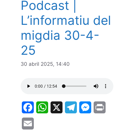
Podcast |
L’informatiu del
migdia 30-4-
25
30 abril 2025, 14:40
F
W
X
T
M
P
a
h
e
e
r
E
c
a
l
s
i