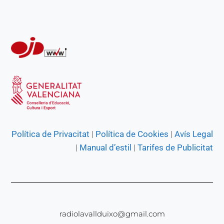
r
Política de Privacitat
|
Política de Cookies
|
Avís Legal
|
Manual d’estil
|
Tarifes de Publicitat
radiolavallduixo@gmail.com