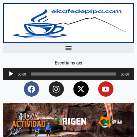
Escolta'ns ací
Reproductor
00:00
00:00
d'àudio