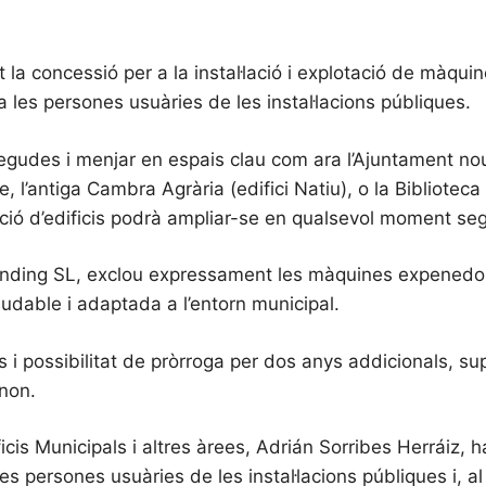
la concessió per a la instal·lació i explotació de màqui
 a les persones usuàries de les instal·lacions públiques.
udes i menjar en espais clau com ara l’Ajuntament nou (C
e, l’antiga Cambra Agrària (edifici Natiu), o la Bibliotec
ció d’edificis podrà ampliar-se en qualsevol moment seg
ending SL, exclou expressament les màquines expenedo
aludable i adaptada a l’entorn municipal.
s i possibilitat de pròrroga per dos anys addicionals, s
non.
ificis Municipals i altres àrees, Adrián Sorribes Herráiz
 les persones usuàries de les instal·lacions públiques i, 