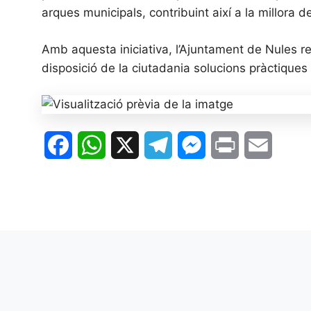
arques municipals, contribuint així a la millora d
Amb aquesta iniciativa, l’Ajuntament de Nules re
disposició de la ciutadania solucions pràctiques
F
W
X
T
M
P
E
a
h
e
e
r
m
c
a
l
s
i
a
e
t
e
s
n
i
b
s
g
e
t
l
o
A
r
n