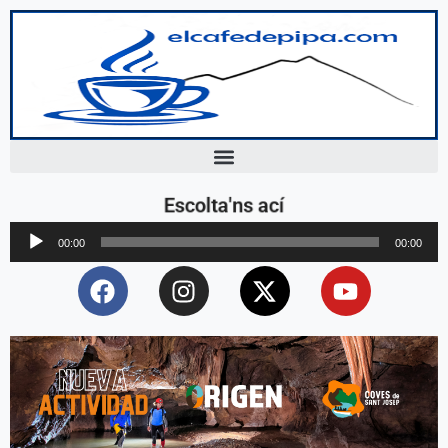
Escolta'ns ací
Reproductor
00:00
00:00
d'àudio