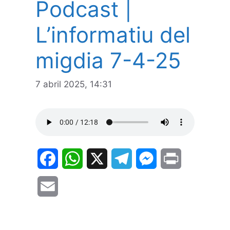
Podcast |
L’informatiu del
migdia 7-4-25
7 abril 2025, 14:31
F
W
X
T
M
P
a
h
e
e
r
E
c
a
l
s
i
m
e
t
e
s
n
a