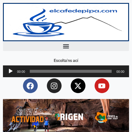
Escolta'ns ací
Reproductor
00:00
00:00
d'àudio