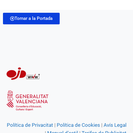
b
s
g
e
t
i
o
A
r
n
Tornar a la Portada
l
o
p
a
g
k
p
m
e
r
Política de Privacitat
|
Política de Cookies
|
Avís Legal
|
Manual d’estil
|
Tarifes de Publicitat