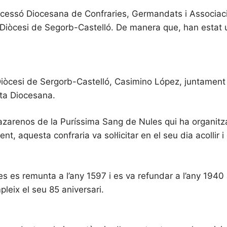
Processó Diocesana de Confraries, Germandats i Associa
 Diòcesi de Segorb-Castelló. De manera que, han estat
Diòcesi de Sergorb-Castelló, Casimino López, juntament 
nta Diocesana.
zarenos de la Puríssima Sang de Nules qui ha organitz
nt, aquesta confraria va sol·licitar en el seu dia acollir
les es remunta a l’any 1597 i es va refundar a l’any 19
eix el seu 85 aniversari.