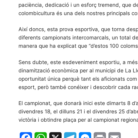
paciència, dedicació i un esforç tremend, que de
colombicultura és una dels nostres principals co
Així doncs, esta prova esportiva, que torna desp
diferents campionats intercomarcals, un total de
manera que ha explicat que “d’estos 100 coloms, 
Sens dubte, este esdeveniment esportiu, a més d
dinamització econòmica per al municipi de La Llo
oportunitat única perquè tant els aficionats com
esport, però també conéixer i descobrir cada rac
El campionat, que donarà inici este dimarts 8 d’
divendres 18, el dilluns 21 i el divendres 25 d’ab
victòria i obtindre plaça per al campionat regiona