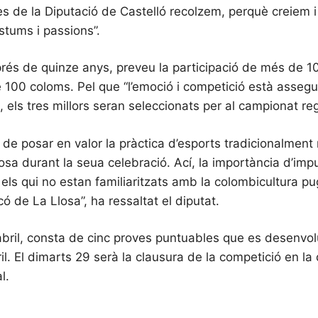
s de la Diputació de Castelló recolzem, perquè creiem i
stums i passions”.
rés de quinze anys, preveu la participació de més de 100
 100 coloms. Pel que “l’emoció i competició està assegu
els tres millors seran seleccionats per al campionat re
e posar en valor la pràctica d’esports tradicionalment
sa durant la seua celebració. Ací, la importància d’imp
 els qui no estan familiaritzats amb la colombicultura 
ó de La Llosa”, ha ressaltat el diputat.
abril, consta de cinc proves puntuables que es desenvolu
ril. El dimarts 29 serà la clausura de la competició en la 
l.