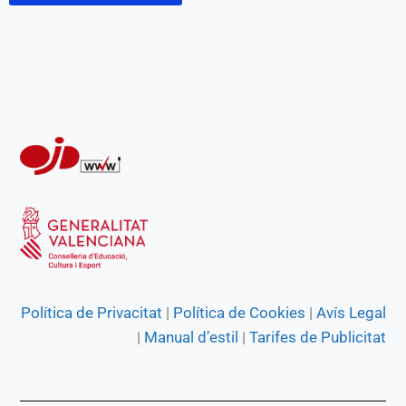
o
p
a
g
k
p
m
e
r
Política de Privacitat
|
Política de Cookies
|
Avís Legal
|
Manual d’estil
|
Tarifes de Publicitat