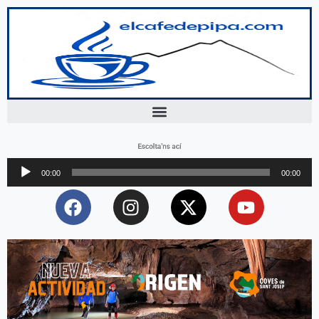
Escolta'ns ací
Reproductor
00:00
00:00
d'àudio