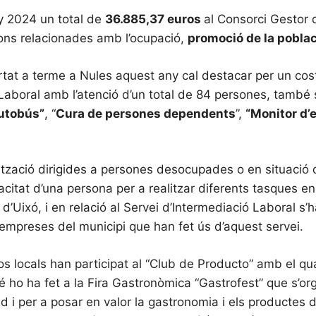
ny 2024 un total de
36.885,37 euros
al Consorci Gestor d
ons relacionades amb l’ocupació,
promoció de la població
ortat a terme a Nules aquest any cal destacar per un co
ó Laboral amb l’atenció d’un total de 84 persones, també
autobús”
, “
Cura de persones dependents
”,
“Monitor d’
ització dirigides a persones desocupades o en situació d
pacitat d’una persona per a realitzar diferents tasques e
 d’Uixó, i en relació al Servei d’Intermediació Laboral s’
 empreses del municipi que han fet ús d’aquest servei.
 locals han participat al “Club de Producto” amb el qual
ho ha fet a la Fira Gastronòmica “Gastrofest” que s’org
i per a posar en valor la gastronomia i els productes de 