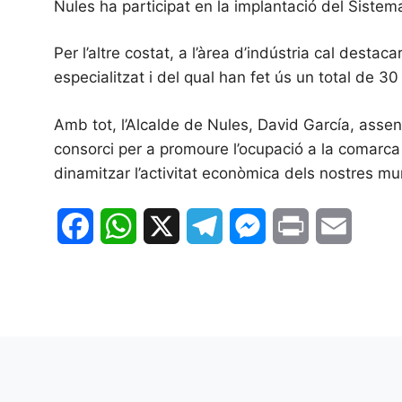
Nules ha participat en la implantació del Sistema
Per l’altre costat, a l’àrea d’indústria cal des
especialitzat i del qual han fet ús un total de 3
Amb tot, l’Alcalde de Nules, David García, assen
consorci per a promoure l’ocupació a la comarca 
dinamitzar l’activitat econòmica dels nostres muni
F
W
X
T
M
P
E
a
h
e
e
r
m
c
a
l
s
i
a
e
t
e
s
n
i
b
s
g
e
t
l