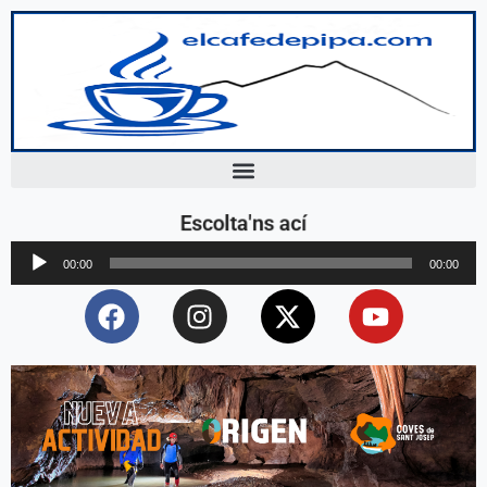
Escolta'ns ací
Reproductor
00:00
00:00
d'àudio