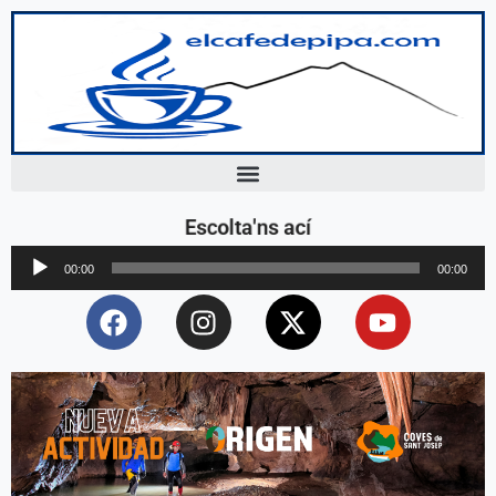
Escolta'ns ací
Reproductor
00:00
00:00
d'àudio