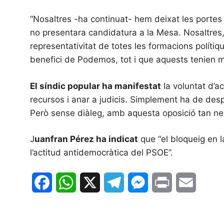
“Nosaltres -ha continuat- hem deixat les portes o
no presentara candidatura a la Mesa. Nosaltres,
representativitat de totes les formacions políti
benefici de Podemos, tot i que aquests tenien 
El síndic popular ha manifestat
la voluntat d’ac
recursos i anar a judicis. Simplement ha de desp
Però sense diàleg, amb aquesta oposició tan ne
J
uanfran Pérez ha indicat
que “el bloqueig en l
l’actitud antidemocràtica del PSOE”.
F
W
X
T
M
P
E
a
h
e
e
r
m
c
a
l
s
i
a