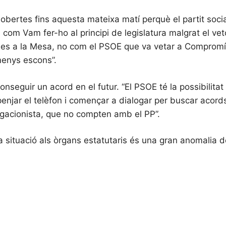
bertes fins aquesta mateixa matí perquè el partit sociali
 com Vam fer-ho al principi de legislatura malgrat el v
ques a la Mesa, no com el PSOE que va vetar a Compromís 
menys escons”.
onseguir un acord en el futur. “El PSOE té la possibilita
enjar el telèfon i començar a dialogar per buscar acords
gacionista, que no compten amb el PP”.
a situació als òrgans estatutaris és una gran anomalia 