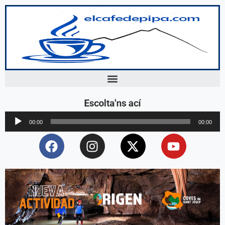
Escolta'ns ací
Reproductor
00:00
00:00
d'àudio