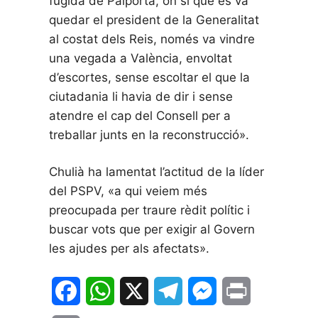
fugida de Paiporta, on sí que es va
quedar el president de la Generalitat
al costat dels Reis, només va vindre
una vegada a València, envoltat
d’escortes, sense escoltar el que la
ciutadania li havia de dir i sense
atendre el cap del Consell per a
treballar junts en la reconstrucció».
Chulià ha lamentat l’actitud de la líder
del PSPV, «a qui veiem més
preocupada per traure rèdit polític i
buscar vots que per exigir al Govern
les ajudes per als afectats».
F
W
X
T
M
P