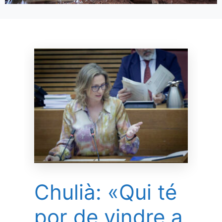
Chulià: «Qui té
por de vindre a