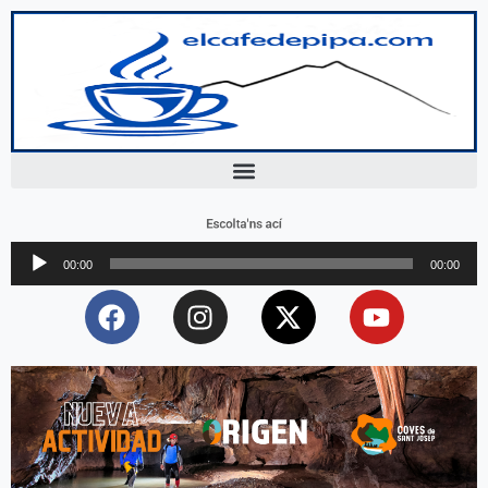
Escolta'ns ací
Reproductor
00:00
00:00
d'àudio