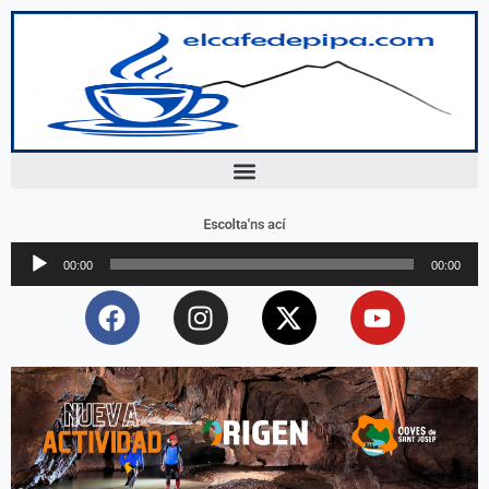
Escolta'ns ací
Reproductor
00:00
00:00
d'àudio