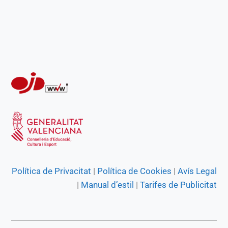
o
p
a
g
k
p
m
e
r
Política de Privacitat
|
Política de Cookies
|
Avís Legal
|
Manual d’estil
|
Tarifes de Publicitat