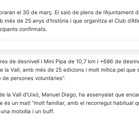
ebraran el 30 de març. El saló de plens de l’Ajuntament de
més de 25 anys d’història i que organitza el Club d’Atle
cipants confirmats.
es de desnivell i Mini Pipa de 10,7 km i +686 de desniv
e la Vall, amb més de 25 edicions i molt mítica pel que 
 de persones voluntàries”.
 de la Vall d’Uixó, Manuel Diago, ha assenyalat que enc
e és un matí “molt familiar, amb el recorregut habitual 
una motxilla i un buff.