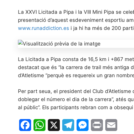
La XXVI Licitada a Pipa i la VIII Mini Pipa se cel
presentació d’aquest esdeveniment esportiu amb 
www.runaddiction.es
i ja hi ha més de 200 parti
La Licitada a Pipa consta de 16,5 km i +867 metr
destacat que és “la carrera de trail més antiga d
d’Atletisme “perquè es requereix un gran nombre
Per part seua, el president del Club d’Atletisme
doblegar el número el dia de la carrera”, atés qu
al públic”. Els participants rebran com a obsequi 
F
W
X
T
M
P
E