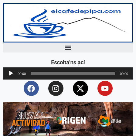
Escolta'ns ací
Reproductor
00:00
00:00
d'àudio