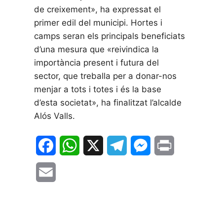
de creixement», ha expressat el
primer edil del municipi. Hortes i
camps seran els principals beneficiats
d’una mesura que «reivindica la
importància present i futura del
sector, que treballa per a donar-nos
menjar a tots i totes i és la base
d’esta societat», ha finalitzat l’alcalde
Alós Valls.
F
W
X
T
M
P
a
h
e
e
r
E
c
a
l
s
i
m
e
t
e
s
n
a