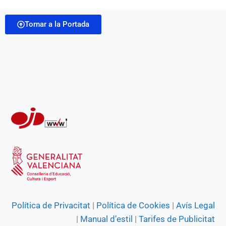
b
s
g
e
t
i
o
A
r
n
Tornar a la Portada
l
o
p
a
g
k
p
m
e
r
Política de Privacitat
|
Política de Cookies
|
Avís Legal
|
Manual d’estil
|
Tarifes de Publicitat