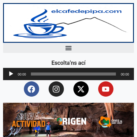
Escolta'ns ací
Reproductor
00:00
00:00
d'àudio