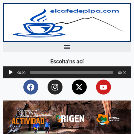
Escolta'ns ací
Reproductor
00:00
00:00
d'àudio