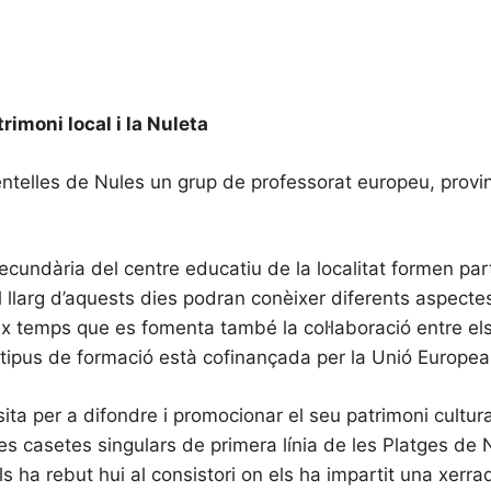
rimoni local i la Nuleta
ntelles de Nules un grup de professorat europeu, provine
secundària del centre educatiu de la localitat formen pa
 al llarg d’aquests dies podran conèixer diferents aspec
teix temps que es fomenta també la col·laboració entre el
tipus de formació està cofinançada per la Unió Europea
sita per a difondre i promocionar el seu patrimoni cultura
s casetes singulars de primera línia de les Platges de Nu
els ha rebut hui al consistori on els ha impartit una xer