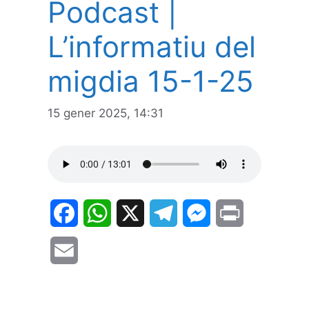
Podcast |
L’informatiu del
migdia 15-1-25
15 gener 2025, 14:31
F
W
X
T
M
P
a
h
e
e
r
E
c
a
l
s
i
m
e
t
e
s
n
a