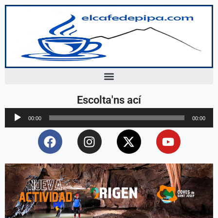
Escolta'ns ací
Reproductor
00:00
00:00
d'àudio