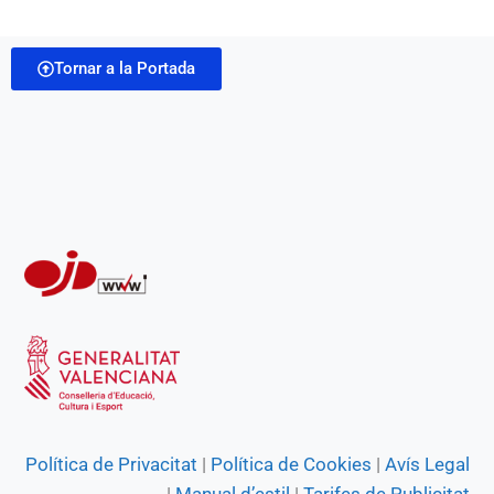
b
s
g
e
t
i
o
A
r
n
Tornar a la Portada
l
o
p
a
g
k
p
m
e
r
Política de Privacitat
|
Política de Cookies
|
Avís Legal
|
Manual d’estil
|
Tarifes de Publicitat