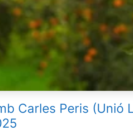
mb Carles Peris (Unió 
025