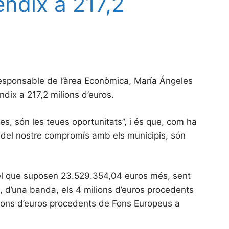
endix a 217,2
 responsable de l’àrea Econòmica, María Ángeles
dix a 217,2 milions d’euros.
fres, són les teues oportunitats”, i és que, com ha
ex del nostre compromís amb els municipis, són
s el que suposen 23.529.354,04 euros més, sent
 a, d’una banda, els 4 milions d’euros procedents
milions d’euros procedents de Fons Europeus a