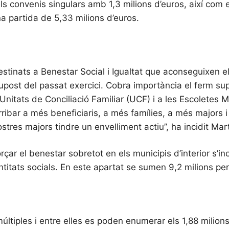
 convenis singulars amb 1,3 milions d’euros, així com el
na partida de 5,33 milions d’euros.
tinats a Benestar Social i Igualtat que aconseguixen el
post del passat exercici. Cobra importància el ferm supor
nitats de Conciliació Familiar (UCF) i a les Escoletes M
ribar a més beneficiaris, a més famílies, a més majors i
ostres majors tindre un envelliment actiu”, ha incidit Ma
rçar el benestar sobretot en els municipis d’interior s’i
entitats socials. En este apartat se sumen 9,2 milions pe
múltiples i entre elles es poden enumerar els 1,88 milion