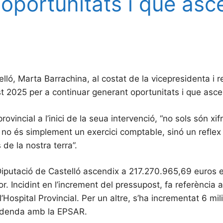
oportunitats i que asc
elló, Marta Barrachina, al costat de la vicepresidenta i
t 2025 per a continuar generant oportunitats i que ascen
ovincial a l’inici de la seua intervenció, “no sols són xi
st no és simplement un exercici comptable, sinó un refl
 de la nostra terra”.
a Diputació de Castelló ascendix a 217.270.965,69 euro
or. Incidint en l’increment del pressupost, fa referència
 l’Hospital Provincial. Per un altre, s’ha incrementat 6 
’addenda amb la EPSAR.