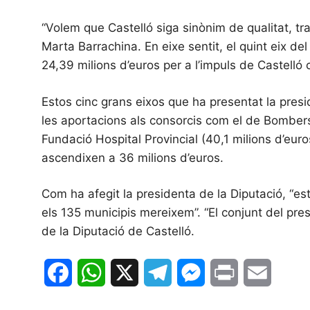
“Volem que Castelló siga sinònim de qualitat, tra
Marta Barrachina. En eixe sentit, el quint eix de
24,39 milions d’euros per a l’impuls de Castelló 
Estos cinc grans eixos que ha presentat la pres
les aportacions als consorcis com el de Bombers i 
Fundació Hospital Provincial (40,1 milions d’euro
ascendixen a 36 milions d’euros.
Com ha afegit la presidenta de la Diputació, “est
els 135 municipis mereixem”. “El conjunt del pres
de la Diputació de Castelló.
F
W
X
T
M
P
E
a
h
e
e
r
m