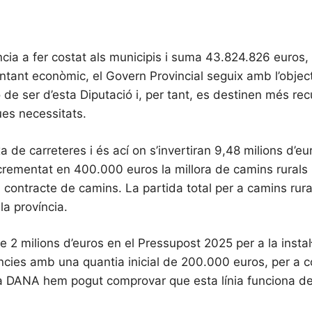
ència a fer costat als municipis i suma 43.824.826 euros,
tant econòmic, el Govern Provincial seguix amb l’object
 de ser d’esta Diputació i, per tant, es destinen més re
ues necessitats.
a de carreteres i és ací on s’invertiran 9,48 milions d
ncrementat en 400.000 euros la millora de camins rurals i
del contracte de camins. La partida total per a camins ru
la província.
 milions d’euros en el Pressupost 2025 per a la instal·l
ències amb una quantia inicial de 200.000 euros, per a 
la DANA hem pogut comprovar que esta línia funciona de