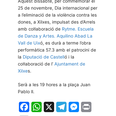
Aquest dissabte, per commemorar el
25 de novembre, Dia internacional per
a l’eliminació de la violència contra les
dones, a Xilxes, impulsat des d’Arrels
amb col·laboració de
Rytme. Escuela
de Danza y Artes. Aquilino Abad La
Vall de Uix
ó, es durà a terme l’obra
performàtica 57.3 amb el patrocini de
la
Diputació de Castell
ó i la
col·laboració de l’
Ajuntament de
Xilxe
s.
Serà a les 19 hores a la plaça Juan
Pablo II.
F
W
X
T
M
P