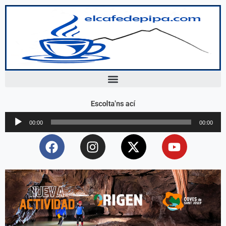
Escolta'ns ací
Reproductor
00:00
00:00
d'àudio