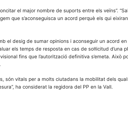
a concitar el major nombre de suports entre els veïns”. “
tgem que s’aconseguisca un acord perquè els qui eixiran b
amb el desig de sumar opinions i aconseguir un acord en
aluar els temps de resposta en cas de sol·licitud d’una p
isional fins que l’autorització definitiva s’emeta. Això po
.
ón vitals per a molts ciutadans la mobilitat dels quals
ura”, ha considerat la regidora del PP en la Vall.