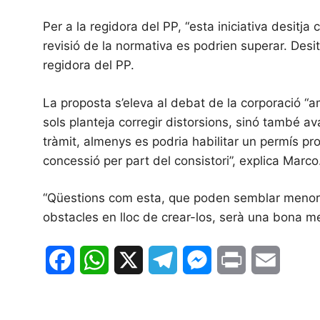
Per a la regidora del PP, “esta iniciativa desitj
revisió de la normativa es podrien superar. Desi
regidora del PP.
La proposta s’eleva al debat de la corporació “
sols planteja corregir distorsions, sinó també av
tràmit, almenys es podria habilitar un permís prov
concessió per part del consistori”, explica Marco
“Qüestions com esta, que poden semblar menors, s
obstacles en lloc de crear-los, serà una bona mes
F
W
X
T
M
P
E
a
h
e
e
r
m
c
a
l
s
i
a