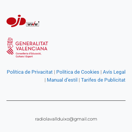
r
Política de Privacitat
|
Política de Cookies
|
Avís Legal
|
Manual d’estil
|
Tarifes de Publicitat
radiolavallduixo@gmail.com