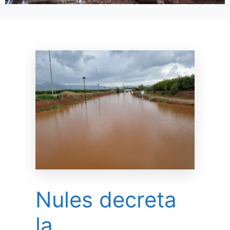
Nules decreta
la