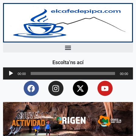
Escolta'ns ací
Reproductor
00:00
00:00
d'àudio