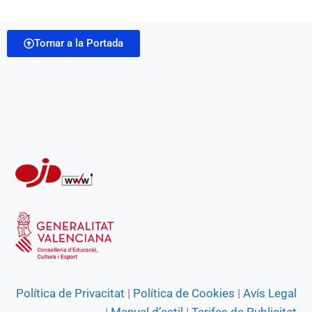
b
s
g
e
t
i
o
A
r
n
Tornar a la Portada
l
o
p
a
g
k
p
m
e
r
Política de Privacitat
|
Política de Cookies
|
Avís Legal
|
Manual d’estil
|
Tarifes de Publicitat