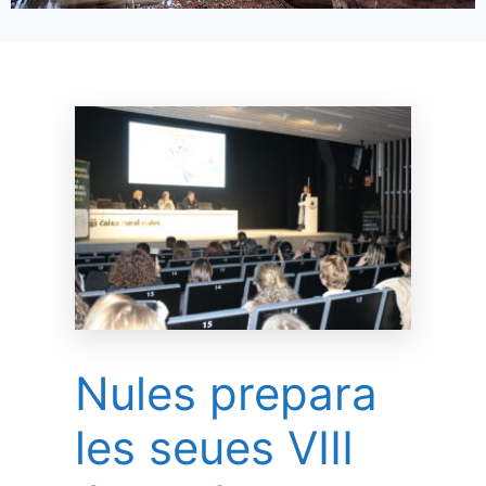
Nules prepara
les seues VIII