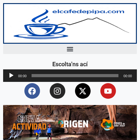
Escolta'ns ací
Reproductor
00:00
00:00
d'àudio