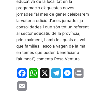
educativa de la localitat en la
programació d’aquestes noves
jornades “al mes de gener celebrarem
la vuitena edició d’unes jornades ja
consolidades i que són tot un referent
al sector educatiu de la província,
principalment, i amb les quals es vol
que famílies i escola vagen de la mà
en temes que poden beneficiar a
l’alumnat”, comenta Rosa Ventura.
F
W
X
T
M
P
a
h
e
e
r
E
c
a
l
s
i
m
e
t
e
s
n
a