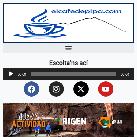
Escolta'ns ací
Reproductor
00:00
00:00
d'àudio