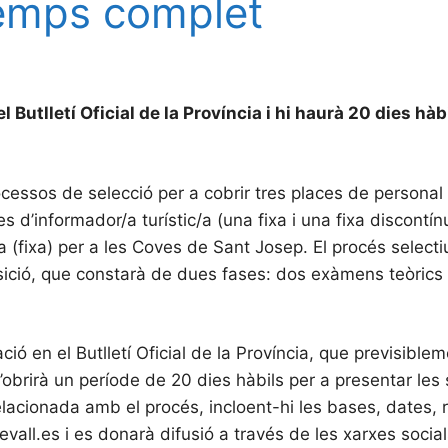
 temps complet
utlletí Oficial de la Província i hi haurà 20 dies hàbi
essos de selecció per a cobrir tres places de personal 
s d’informador/a turístic/a (una fixa i una fixa discontín
la (fixa) per a les Coves de Sant Josep. El procés selecti
sició, que constarà de dues fases: dos exàmens teòrics i
ó en el Butlletí Oficial de la Província, que previsible
brirà un període de 20 dies hàbils per a presentar les so
lacionada amb el procés, incloent-hi les bases, dates, re
all.es i es donarà difusió a través de les xarxes social