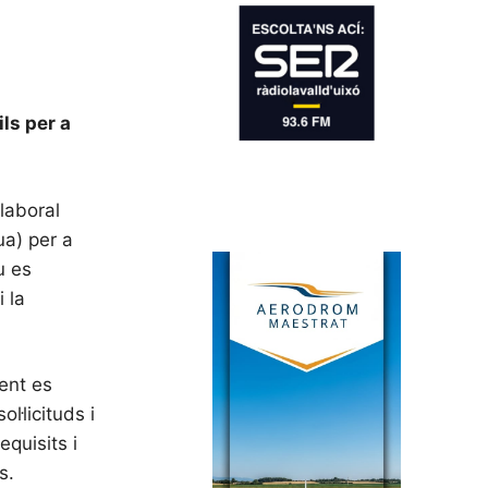
ls per a
laboral
ua) per a
u es
 la
ment es
l·licituds i
quisits i
s.