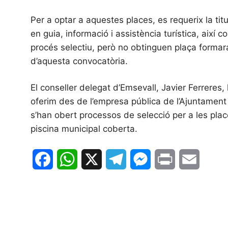
Per a optar a aquestes places, es requerix la tit
en guia, informació i assistència turística, així
procés selectiu, però no obtinguen plaça formara
d’aquesta convocatòria.
El conseller delegat d’Emsevall, Javier Ferreres
oferim des de l’empresa pública de l’Ajuntament 
s’han obert processos de selecció per a les plac
piscina municipal coberta.
F
W
X
T
M
P
E
a
h
e
e
r
m
c
a
l
s
i
a
e
t
e
s
n
i