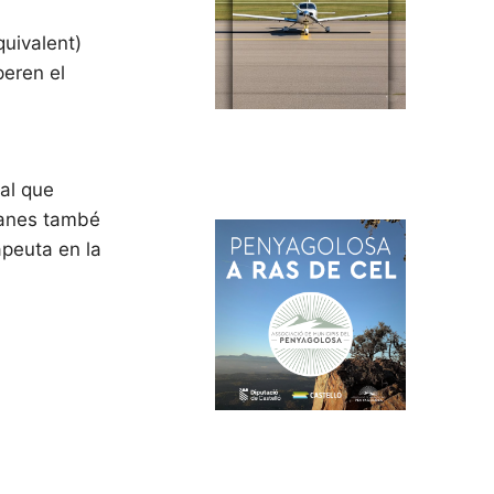
quivalent)
peren el
ral que
tmanes també
apeuta en la