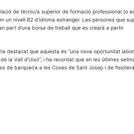
ulació de tècnic/a superior de formació professional (o e
 com un nivell B2 d’idioma estranger. Les persones que su
n part d’una borsa de treball que es crearà a partir
, ha destacat que aquesta és “una nova oportunitat labo
de la Vall d’Uixó”, i ha recordat que en les últimes se
es de barquer/a a les Coves de Sant Josep i de fisioter