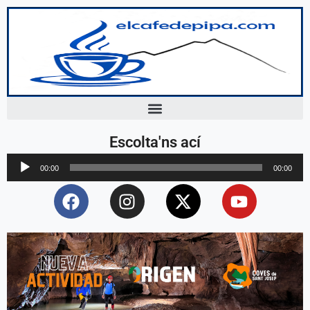
Escolta'ns ací
Reproductor
00:00
00:00
d'àudio