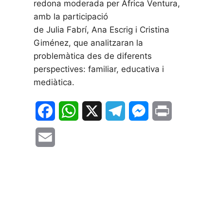
redona moderada per África Ventura,
amb la participació
de Julia Fabrí, Ana Escrig i Cristina
Giménez, que analitzaran la
problemàtica des de diferents
perspectives: familiar, educativa i
mediàtica.
F
W
X
T
M
P
a
h
e
e
r
E
c
a
l
s
i
m
e
t
e
s
n
a
b
s
g
e
t
i
o
A
r
n
l