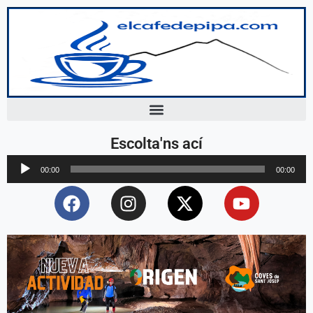
Escolta'ns ací
Reproductor
00:00
00:00
d'àudio