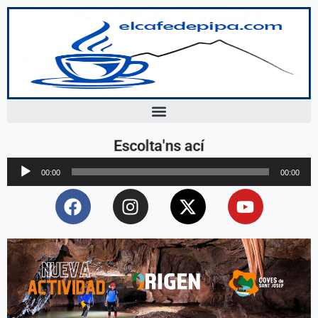
Escolta'ns ací
Reproductor
00:00
00:00
d'àudio