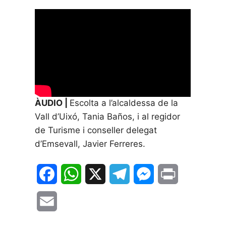
ÀUDIO |
Escolta a l’alcaldessa de la
Vall d’Uixó, Tania Baños, i al regidor
de Turisme i conseller delegat
d’Emsevall, Javier Ferreres.
F
W
X
T
M
P
a
h
e
e
r
E
c
a
l
s
i
m