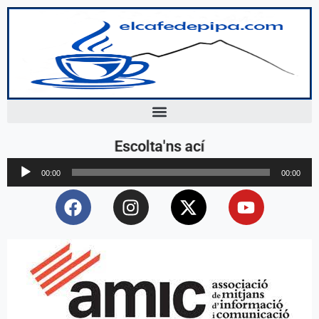
Escolta'ns ací
Reproductor
00:00
00:00
d'àudio